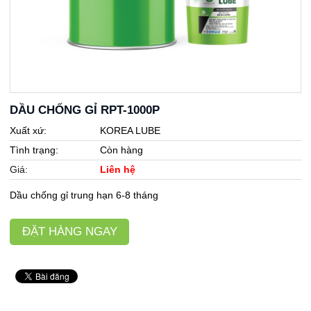
Dầu tẩy rửa
Dầu truyền nhiệt
Dầu máy nén khí
Dầu đường trượt
Dầu xúc rửa
DẦU CHỐNG GỈ RPT-1000P
Dầu dệt kim tròn
Xuất xứ:
KOREA LUBE
Dầu máy may
Tình trạng:
Còn hàng
Giá:
Liên hệ
Dầu định hình
Dầu chống gỉ trung hạn 6-8 tháng
Mỡ công nghiệp
Dầu tách khuôn
ĐẶT HÀNG NGAY
Các loại dầu nhớt khác