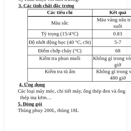
3. Các tính chất đặc trưng
Các tiêu chí
Kết quả
Màu vàng nâu t
Màu sắc
suốt
Tỷ trọng (15/4°C)
0.83
Độ nhớt động học (40 °C, cSt)
5-7
Điểm chớp cháy (°C)
68
Kiểm tra phun muối
Không gỉ trong v
giờ
Kiểm tra tủ ẩm
Không gỉ trong 
480 giờ
4. Ứng dụng
Các loại máy móc, chi tiết máy, ống thép đen và ống
thép mạ kẽm…
5. Đóng gói
Thùng phuy 200L, thùng 18L